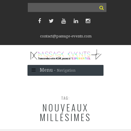
contact@passage-events.com
Menu -
Navigation
TAG:
NOUVEAUX
MILLÉSIMES