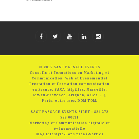
© 2015 SASU PASSAGE EVENTS
Conseils et Formations en Marketing et
Communication, Web et Evénementiel
Prestation et Formation communication
en France, PACA (Alpilles, Marseille,
Aix-en-Provence, Avignon, Arles, ...),
Paris, outre-mer, DOM TOM.
SASU PASSAGE EVENTS SIRET : 821 272
598 00011
Marketing et Communication digitale et
événementielle
Blog Lifestyle-Bons plans-Sorties