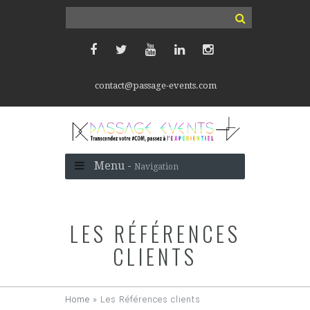
contact@passage-events.com
Menu -
Navigation
LES RÉFÉRENCES
CLIENTS
Home
»
Les Références clients