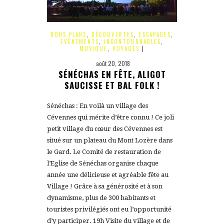
BONS PLANS
,
DÉCOUVERTES
,
ESCAPADES
,
EVÉNEMENTS
,
INCONTOURNABLES
,
MUSIQUE
,
VOYAGES
|
août 20, 2018
SÉNÉCHAS EN FÊTE, ALIGOT
SAUCISSE ET BAL FOLK !
Sénéchas : En voilà un village des
Cévennes qui mérite d’être connu ! Ce joli
petit village du cœur des Cévennes est
situé sur un plateau du Mont Lozère dans
le Gard. Le Comité de restauration de
l’Eglise de Sénéchas organise chaque
année une délicieuse et agréable fête au
Village ! Grâce à sa générosité et à son
dynamisme, plus de 300 habitants et
touristes privilégiés ont eu l’opportunité
d’y participer. 19h Visite du village et de