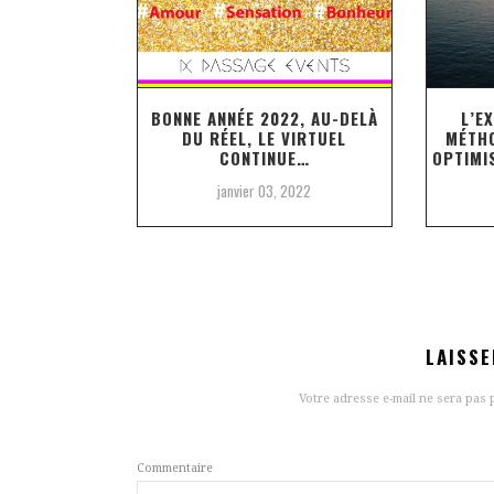
BONNE ANNÉE 2022, AU-DELÀ
L’E
DU RÉEL, LE VIRTUEL
MÉTHO
CONTINUE…
OPTIMI
janvier 03, 2022
LAISS
Votre adresse e-mail ne sera pas 
Commentaire