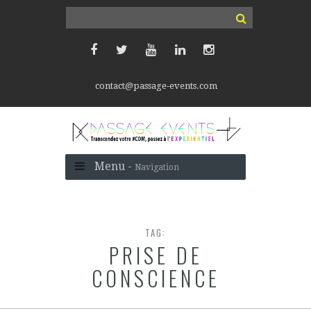
contact@passage-events.com
Menu -
Navigation
TAG:
PRISE DE
CONSCIENCE