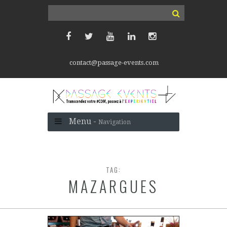
contact@passage-events.com
Menu -
Navigation
TAG:
MAZARGUES