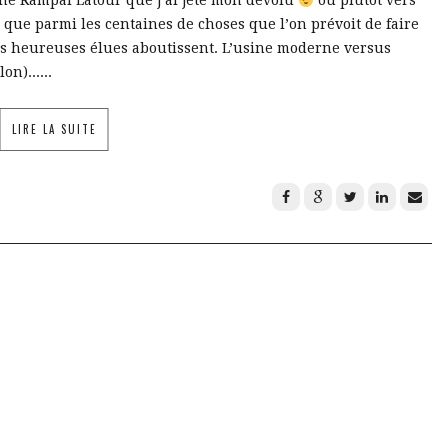
sine Rampal Latour que j’ai jeté mon dévolu
ou plutôt vers
r que parmi les centaines de choses que l’on prévoit de faire
ues heureuses élues aboutissent. L’usine moderne versus
n)......
LIRE LA SUITE