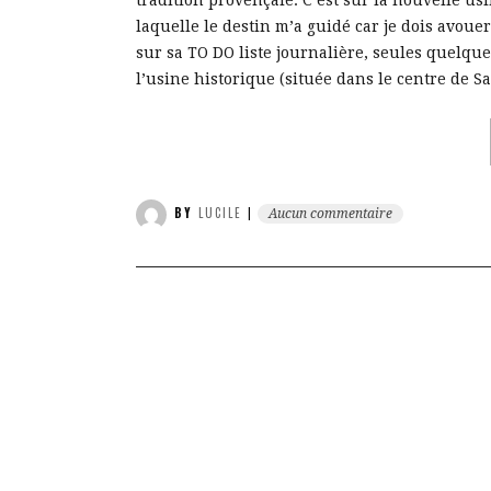
tradition provençale. C’est sur la nouvelle u
laquelle le destin m’a guidé car je dois avoue
sur sa TO DO liste journalière, seules quelq
l’usine historique (située dans le centre de Salo
BY
LUCILE
|
Aucun commentaire